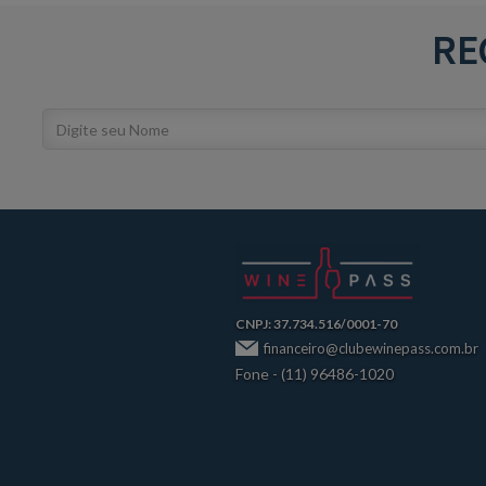
RE
CNPJ: 37.734.516/0001-70
financeiro@clubewinepass.com.br
Fone - (11) 96486-1020