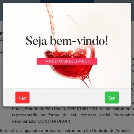
MENU
LOGIN
INTRUMENTO DE CONTRATO DE ADESÃO
ASSINATURA DE PLANOS WINEPASS
As Partes contratantes abaixo qualificadas
CLIENTE
(doravante denominado “
CLIENTE
” e/ou
“
CONTRATANTE
”), indicado e qualificado no formulário de
cadastro por ele preenchido no endereço eletrônico
disponibilizado pela
CONTRATADA
;
WINEPASS SERVIÇOS INTEGRADOS LTDA.
, pessoa jurídica
de direito privado, inscrita no CNPJ/ME n. 37.734.516/0001-70,
com sede no endereço Avenida Brigadeiro Faria Lima, 1.616, 6º
Não
Sim
andar, sala 602, Bairro Jardim Paulistano, Município de São
Paulo, Estado de São Paulo, CEP 01451-001, neste instrumento
representada na forma do seu contrato social (doravante
denominada “
CONTRATADA
”);
têm entre si ajustado o presente instrumento de Contrato de Adesão