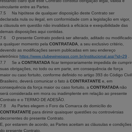
restando claro que este Contrato constitui obrigação legal, válida e
vinculante entre as Partes.
7.5 Na hipótese de qualquer disposição deste Contrato ser
declarada nula ou ilegal, em conformidade com a legislação em vigor,
a cláusula em questão não invalidará a eficácia e exequibilidade das
demais disposições aqui contidas.
7.6 O presente Contrato poderá ser alterado, aditado ou modificado
a qualquer momento pela
CONTRATADA
, a seu exclusivo critério,
devendo as modificações serem publicadas em seu endereço
eletrônico
https://www.clubewinepass.com.br/institucional.asp?id=29
.
7.7 Se a
CONTRATADA
ficar temporariamente impedida de cumprir
suas obrigações, no todo ou em parte, em consequência de força
maior ou caso fortuito, conforme definido no artigo 393 do Código Civil
Brasileiro, deverá comunicar o fato à
CONTRATANTE
e, em
consequência da força maior ou caso fortuito, a
CONTRATADA
não
será considerada em mora ou inadimplente em relação ao presente
Contrato e o TERMO DE ADESÃO.
7.8 As Partes elegem o Foro da Comarca do domicílio do
CONTRATANTE
para dirimir quaisquer questões ou controvérsias
decorrentes do presente Contrato.
E, por estarem de acordo, as Partes aceitam as cláusulas e condições
do presente Contrato.