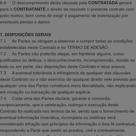
6.4 O descumprimento desta cláusula pela
CONTRATADA
gerará
para o
CONTRATANTE
o direito de rescindir o presente contrato com
justo motivo, bem como de exigir o pagamento de indenização por
eventuais perdas e danos.
7. DISPOSIÇÕES GERAIS
7.1 As Partes se obrigam a observar e cumprir todas as condições
estabelecidas neste Contrato e no TERMO DE ADESÃO.
7.2 As Partes não poderão alegar, em hipótese alguma, como
justificativa ou defesa, o desconhecimento, incompreensão, dúvida no
todo ou em parte, das disposições deste Contrato e seus anexos.
7.3 A eventual tolerância à infringência de qualquer das cláusulas
deste Contrato ou o não exercício de qualquer direito nele previsto por
qualquer uma das Partes constituirá mera liberalidade, não implicando
em novação ou transação de qualquer espécie.
7.4 Cada uma das Partes declara, garante e concorda,
reciprocamente, que a celebração, outorga e execução deste
Contrato foi realizada nos termos da lei, sendo que o fornecimento de
eventual informação inverídica, incompleta ou inidônea será
considerado infração aos princípios da informação e boa-fé contratual,
respondendo a Parte que assim as prestou, civil e criminalmente,