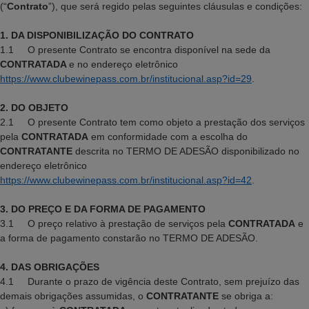
(“
Contrato
”), que será regido pelas seguintes cláusulas e condições:
1. DA DISPONIBILIZAÇÃO DO CONTRATO
1.1 O presente Contrato se encontra disponível na sede da
CONTRATADA
e no endereço eletrônico
https://www.clubewinepass.com.br/institucional.asp?id=29
.
2. DO OBJETO
2.1 O presente Contrato tem como objeto a prestação dos serviços
pela
CONTRATADA
em conformidade com a escolha do
CONTRATANTE
descrita no TERMO DE ADESÃO disponibilizado no
endereço eletrônico
https://www.clubewinepass.com.br/institucional.asp?id=42
.
3. DO PREÇO E DA FORMA DE PAGAMENTO
3.1 O preço relativo à prestação de serviços pela
CONTRATADA
e
a forma de pagamento constarão no TERMO DE ADESÃO.
4. DAS OBRIGAÇÕES
4.1 Durante o prazo de vigência deste Contrato, sem prejuízo das
demais obrigações assumidas, o
CONTRATANTE
se obriga a: