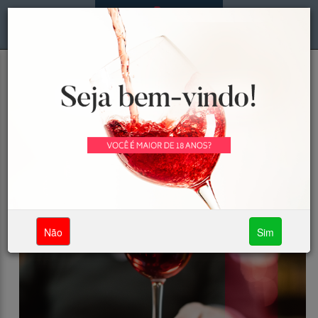
MENU
LOGIN
Nosso Blog
Novidades e kits enviados!
Não
Sim